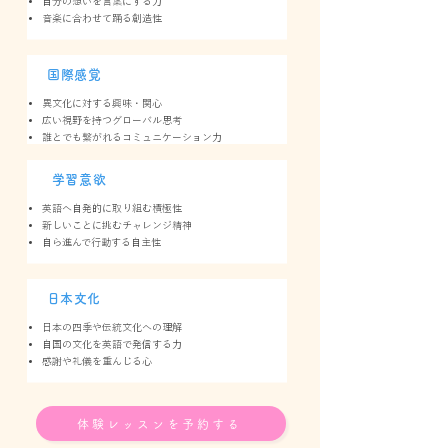
自分の想いを言葉にする力
音楽に合わせて踊る創造性
国際感覚
異文化に対する興味・関心
広い視野を持つグローバル思考
誰とでも繋がれるコミュニケーション力
学習意欲
英語へ自発的に取り組む積極性
新しいことに挑むチャレンジ精神
自ら進んで行動する自主性
​日本文化
日本の四季や伝統文化への理解
自国の文化を英語で発信する力
感謝や礼儀を重んじる心
体験レッスンを予約する