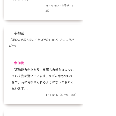
M・Family（お子様：2
歳）
参加前
「運動も英語も楽しく学ばせたいけど、どこに行け
ば…」
参加後
「運動能力が上がり、英語も自然と身につい
ていく姿に驚いています。リズム感もついて
きて、音に合わせられるようになってきたと
思います。」
T・Family（お子様：3歳）