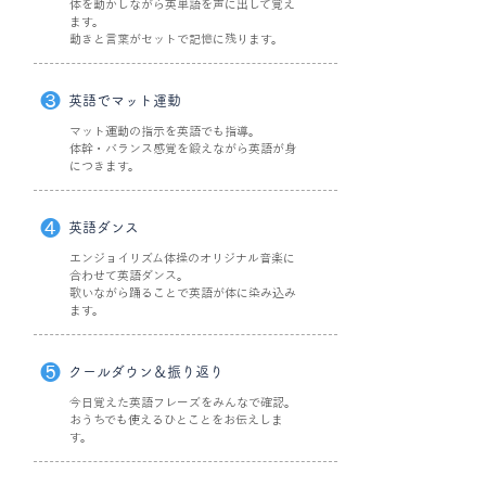
体を動かしながら英単語を声に出して覚え
ます。
動きと言葉がセットで記憶に残ります。
❸
英語でマット運動
マット運動の指示を英語でも指導。
体幹・バランス感覚を鍛えながら英語が身
につきます。
❹
英語ダンス
エンジョイリズム体操のオリジナル音楽に
合わせて英語ダンス。
歌いながら踊ることで英語が体に染み込み
ます。
❺
​​クールダウン＆振り返り
今日覚えた英語フレーズをみんなで確認。
おうちでも使えるひとことをお伝えしま
す。