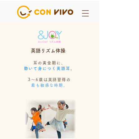
英語リズム体操
耳の黄金期に、
動いて身につく英語耳
。
3〜6歳は英語習得の
最も敏感な時期。