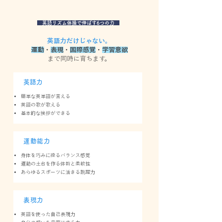
英語リズム体操で伸ばす6つの力
英語力だけじゃない。
運動
・
表現
・
国際感覚
・
学習意欲
まで同時に育ちます。
英語力
簡単な英単語が言える
英語の歌が歌える
基本的な挨拶ができる
運動能力
身体を巧みに操るバランス感覚
運動の土台を作る体幹と柔軟性
あらゆるスポーツに活きる跳躍力
表現力
英語を使った自己表現力