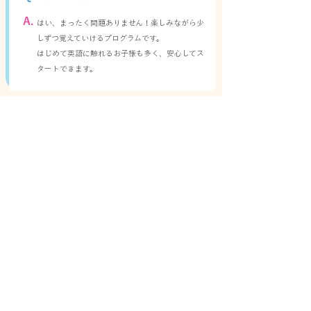
A.
はい、まったく問題ありません！楽しみながら少
しずつ覚えていけるプログラムです。
はじめて英語に触れるお子様も多く、安心してス
タートできます。
Q.
運動が苦手でも参加できますか？
A.
もちろんです！「楽しく体を動かすこと」が最優
先です。
できないことを指摘するのではなく、「どうすれ
ばできるか」にフォーカスした指導を行っていま
す。
Q.
1歳の子どもでも参加できますか？
A.
はい、まったく問題ありません！楽しみながら少